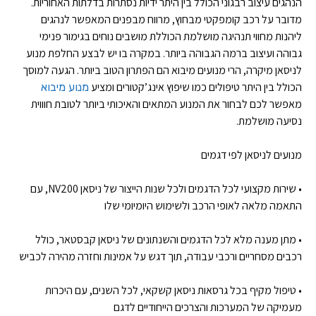
הנהגים עיצוב רבגוני הכולל בין היתר ידיות נסתרות בדלתות האחוריות.
מדובר על רכב קומפקטי מבחוץ, מרווח מבפנים המאפשר לנהגים
ליהנות מחווי תנהיגה מושלמת הכוללת מושבים נוחים בגימור פנימי
גבוהה ועיצוב ברמה הגבוהה ביותר. במקרה בו יש לבצע החלפת מנוע
לניסאן מיקרה, הרי מנועים מיבוא הם הפתרון הטוב ביותר. הגעה למוסך
הכולל בין היתר טיפולים כמו שיפוץ אינג’קטורים ומציע
מנוע מיבוא
מאפשר לכם לבחור את המנוע המתאים והאיכותי ביותר לטובת חוווית
נסיעה מושלמת.
מנועים לניסאן לפי דגמים
• שירות מקצועי לכל הדגמים ולכל שנות הייצור של ניסאן NV200, עם
התאמה מלאה לאופי הרכב ולשימוש היומיומי שלו
• מתן מענה מלא לכל הדגמים והשנתונים של ניסאן קבסטאר, כולל
רכבים מסחריים ורכבי עבודה, תוך דגש על אמינות וחזרה מהירה לכביש
• טיפול מקיף בכל גרסאות ניסאן קשקאי, לכל השנים, עם היכרות
מעמיקה של המערכות והצרכים הייחודיים לדגם