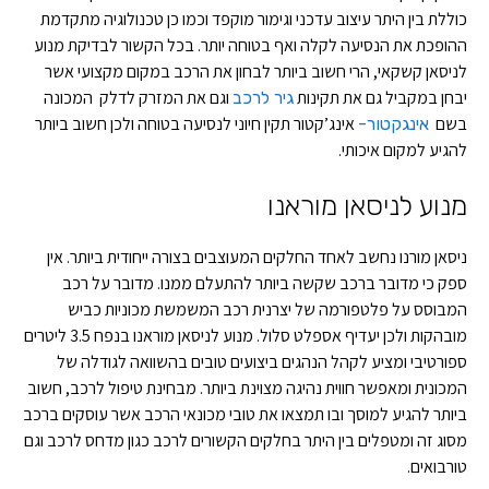
כוללת בין היתר עיצוב עדכני וגימור מוקפד וכמו כן טכנולוגיה מתקדמת
ההופכת את הנסיעה לקלה ואף בטוחה יותר. בכל הקשור לבדיקת מנוע
לניסאן קשקאי, הרי חשוב ביותר לבחון את הרכב במקום מקצועי אשר
יבחן במקביל גם את תקינות
וגם את המזרק לדלק המכונה
גיר לרכב
בשם
אינג’קטור תקין חיוני לנסיעה בטוחה ולכן חשוב ביותר
אינגקטור-
להגיע למקום איכותי.
מנוע לניסאן מוראנו
ניסאן מורנו נחשב לאחד החלקים המעוצבים בצורה ייחודית ביותר. אין
ספק כי מדובר ברכב שקשה ביותר להתעלם ממנו. מדובר על רכב
המבוסס על פלטפורמה של יצרנית רכב המשמשת מכוניות כביש
מובהקות ולכן יעדיף אספלט סלול. מנוע לניסאן מוראנו בנפח 3.5 ליטרים
ספורטיבי ומציע לקהל הנהגים ביצועים טובים בהשוואה לגודלה של
המכונית ומאפשר חווית נהיגה מצוינת ביותר. מבחינת טיפול לרכב, חשוב
ביותר להגיע למוסך ובו תמצאו את טובי מכונאי הרכב אשר עוסקים ברכב
מסוג זה ומטפלים בין היתר בחלקים הקשורים לרכב כגון מדחס לרכב וגם
טורבואים.