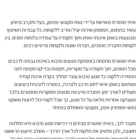
איתי מוטורס מאוישת על ידי צוות מקצועי ומיומן, בעל ותק רב וניסיון
עשיר בתחומו, המספק שירות יעיל ואדיב ללקוחות. כל עבודות השיפוץ
מבוצעות באופן איכותי ואמין ותוך הקפדה על עמידה בלוחות זמנים. בין
לקוחות החברה: מוסכים, חברות שונות ולקוחות פרטיים רבים.
איתי מוטורס מתמחה באספקת מנועים מיבוא באיכות גבוהה לרכבים
מכל הסוגים, תוך הקפדה על מקוריות, תקינות ובדיקה מקיפה לפני
המסירה ללקוח. כל מנוע מיבוא עובר תהליך בקרת איכות קפדני
ומותאם באופן אישי לסוג הרכב ולצרכיו, במטרה להבטיח ביצועים
מעולים לאורך זמן. החברה מייבאת מנועים ממקורות מוסמכים בלבד
ומעניקה אחריות מלאה על כל מנוע, כך שכל לקוח יכול ליהנות משקט
נפשי ומפתרון אמין, מקצועי ומשתלם במיוחד.
מעבר לכך, באיתי מוטורס מבינים כי רכישת מנוע מיבוא היא החלטה
חשובה, ולכן מלווים את הלקוח לכל אורך הדרך – משלב הייעוץ הראשוני
ועד להתאמה מדויקת של המנוע לרכב. הצוות המקצועי בודק את כל