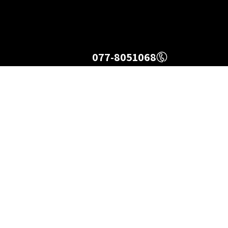
077-8051068
טורבו
מנועים מיבוא
מיזוג אויר