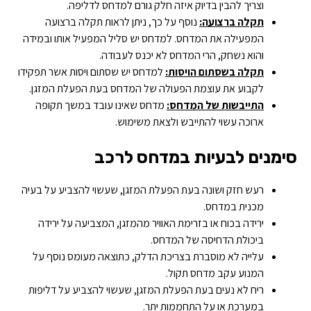
וצריך להבין בדיוק איזה חלק גורם למדחס לדליפה.
תקלה ברצועה:
נוסף על כך, ניתן לראות תקלה ברצועה
המפעילה את המדחס. למדחס יש סליל המפעיל אותו ובמידה
והוא נשחק, הרי המדחס לא יכנס לעבודה.
תקלה בשסתום הויסות:
למדחס יש שסתום ויסות אשר תפקידו
לקבוע את עוצמת הפעולה של המדחס בעת הפעלת המזגן.
התייבשות של המדחס:
מדחס שאינו עובד במשך תקופה
ארוכה עשוי להתייבש ולצאת משימוש.
סימנים לבעיות במדחס לרכב
רעש חזק ושונה בעת הפעלת המזגן, שעשוי להצביע על בעיה
מכנית במדחס.
ירידה בכוח או בזרימת האוויר מהמזגן, המצביעה על ירידה
ביכולת הדחיסה של המדחס.
עלייה לא מוסברת בצריכת הדלק, כתוצאה מעומס נוסף על
המנוע עקב מדחס תקול.
ריח לא נעים בעת הפעלת המזגן, שעשוי להצביע על דליפות
במערכת או על התחממות יתר.