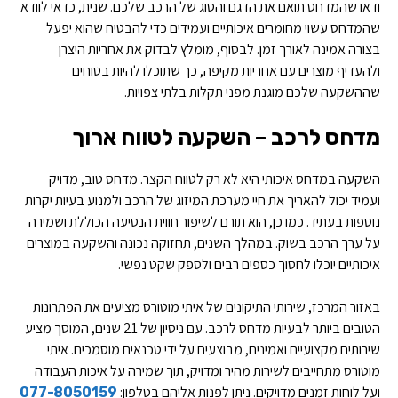
ודאו שהמדחס תואם את הדגם והסוג של הרכב שלכם. שנית, כדאי לוודא
שהמדחס עשוי מחומרים איכותיים ועמידים כדי להבטיח שהוא יפעל
בצורה אמינה לאורך זמן. לבסוף, מומלץ לבדוק את אחריות היצרן
ולהעדיף מוצרים עם אחריות מקיפה, כך שתוכלו להיות בטוחים
שההשקעה שלכם מוגנת מפני תקלות בלתי צפויות.
מדחס לרכב – השקעה לטווח ארוך
השקעה במדחס איכותי היא לא רק לטווח הקצר. מדחס טוב, מדויק
ועמיד יכול להאריך את חיי מערכת המיזוג של הרכב ולמנוע בעיות יקרות
נוספות בעתיד. כמו כן, הוא תורם לשיפור חווית הנסיעה הכוללת ושמירה
על ערך הרכב בשוק. במהלך השנים, תחזוקה נכונה והשקעה במוצרים
איכותיים יוכלו לחסוך כספים רבים ולספק שקט נפשי.
באזור המרכז, שירותי התיקונים של איתי מוטורס מציעים את הפתרונות
הטובים ביותר לבעיות מדחס לרכב. עם ניסיון של 21 שנים, המוסך מציע
שירותים מקצועיים ואמינים, מבוצעים על ידי טכנאים מוסמכים. איתי
מוטורס מתחייבים לשירות מהיר ומדויק, תוך שמירה על איכות העבודה
ועל לוחות זמנים מדויקים. ניתן לפנות אליהם בטלפון:
077-8050159