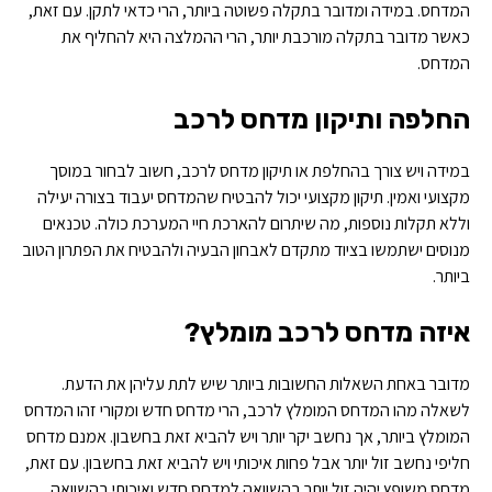
המדחס. במידה ומדובר בתקלה פשוטה ביותר, הרי כדאי לתקן. עם זאת,
כאשר מדובר בתקלה מורכבת יותר, הרי ההמלצה היא להחליף את
המדחס.
החלפה ותיקון מדחס לרכב
במידה ויש צורך בהחלפת או תיקון מדחס לרכב, חשוב לבחור במוסך
מקצועי ואמין. תיקון מקצועי יכול להבטיח שהמדחס יעבוד בצורה יעילה
וללא תקלות נוספות, מה שיתרום להארכת חיי המערכת כולה. טכנאים
מנוסים ישתמשו בציוד מתקדם לאבחון הבעיה ולהבטיח את הפתרון הטוב
ביותר.
איזה מדחס לרכב מומלץ?
מדובר באחת השאלות החשובות ביותר שיש לתת עליהן את הדעת.
לשאלה מהו המדחס המומלץ לרכב, הרי מדחס חדש ומקורי זהו המדחס
המומלץ ביותר, אך נחשב יקר יותר ויש להביא זאת בחשבון. אמנם מדחס
חליפי נחשב זול יותר אבל פחות איכותי ויש להביא זאת בחשבון. עם זאת,
מדחס משופץ יהיה זול יותר בהשוואה למדחס חדש ואיכותי בהשוואה