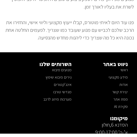
לשרת את בעליו לאורך זמן.
פנו עוד היום לאיתי מוטורס, קבלו ייעוץ מקצועי וליווי אישי, והחזירו את
הרכב שלכם לכביש עם מנוע שעובד כמו שצריך. לפעמים החלטה אחת
נכונה היא כל מה שצריך כדי ליהנות מחדש מהנסיעה.
ניווט באתר
השרותים שלנו
ראשי
מנועים מיבוא
מידע מקצועי
גירים מיבוא שיפוץ
אודות
אינג'קטורים
יצירת קשר
מגדשי טורבו
מפת אתר
מערכות מיזוג לרכב
סקירת AI
מיקומנו
הסדנא 6,חולון
א’-ה’ 9:00-17:00