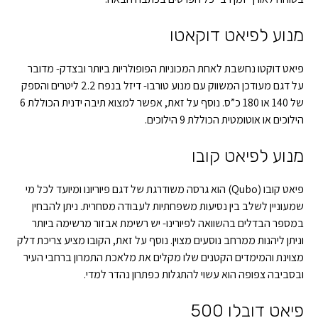
מנוע לפיאט דוקאטו
פיאט דוקטו נחשבת לאחת המכוניות הפופולריות ביותר ובצדק- מדובר
על דגם מעודכן המשווק עם מנוע טורבו- דיזל בנפח 2.2 ליטרים והספק
של 140 או 180 כ”ס. נוסף על זאת, אפשר למצוא תיבה ידנית הכוללת 6
הילוכים או אוטומטית הכוללת 9 הילוכים.
מנוע לפיאט קובו
פיאט קובו (Qubo) הוא גרסה משודרגת של דגם פיוריונו ומיועד לכל מי
שמעוניין לשלב בין נסיעות משפחתיות לעבודה מסחרית. ניתן להבחין
במספר הבדלים בהשוואה לפיורינו- יש רשימת אבזור מרשימה ביותר
וניתן ליהנות ממרחב נוסעים מצוין. נוסף על זאת, הקובו מציע צריכת דלק
מצוינת והמימדים הקטנים שלו מקלים את מלאכת התמרון ברחבי העיר
ובסביבה צפופה הוא עשוי להתגלות כפתרון נהדר למדי.
פיאט דובלו 500