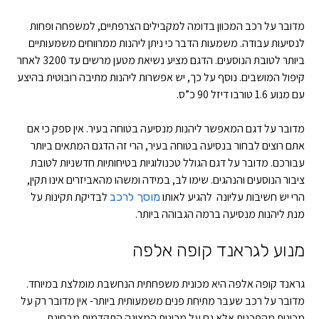
מדובר על רכב המכוון בדומה למקבילים הצרפתיים, למשפחה ופחות
לנסיעות עבודה. משמעות הדבר כי ניתן ליהנות ממרווחים משמעותיים
ביותר לטובת הנוסעים. הדגם מציע נשיאת מטען מרשים עד 3200 לאחר
קיפול המושבים. נוסף על כך, יש אפשרות ליהנות מתיבה רובוטית בהיצע
עם מנוע 1.6 טורבו דיזל 90 כ”ס.
מדובר על דגם המאפשר ליהנות מנסיעה בטוחה בעיר. אין ספק כי אם
אתם רוצים לבחור בנסיעה בטוחה בעיר, הרי זה הדגם המתאים ביותר
עבורכם. מדובר על דגם הגולל טכנולוגיות בטיחותיות חדשניות לטובת
ציבור הנוסעים והנהגים. שימו לב, במידה ומשהו מהאביזרים אינו תקין,
הרי יש חשיבות עליונה להגיע לאותו
לבדיקת תקינות על
מוסך לרכב
מנת ליהנות מנסיעה ברמה הגבוהה ביותר.
מנוע לגראנד קופה אלפה
גראנד קופה אלפה היא מכונית משפחתית הנחשבת מומלצת במיוחד.
מדובר על רכב שעבר מתיחת פנים משמעותית ביותר- אין מדובר רק על
מכונית מהפכנית אלא גם על מכונית המציגה התקדמות מבחינת