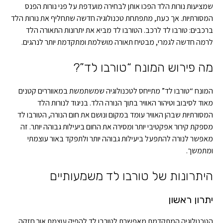
שמציעות נורות הלד הפכו אותן לבחירה מועדפת על פני נורות הפנס
המסורתיות. אך כעת, מתפתחת טכנולוגיה חדשה שתחליף את נורות הלד
ברכבים: טורבו לד לרכב. הטורבו לד מביא את יתרונות התאורה הלד
לרמה חדשה לגמרי, מבטיח תאורה מושלמת ומתקדמת יותר לנהגים.
מה פירוש המונח “טורבו לד”?
המונח “טורבו לד” מתייחס לטכנולוגיה שמשתמשת במאווררים קטנים
מאוד לסיבוב וטיהור האוויר בתוך הנורה הלד. בניגוד לנורות הלד
המסורתיות שבהן האוויר עומד במקום ונושם את חום הנורה, הטורבו לד
מספקת קירור אפקטיבי יותר ומסירה את החום ביעילות גבוהה יותר. זה
מאפשר לנורה להתפעל ביעילות גבוהה יותר ולתפקד באור עוצמתי
ומתמשך.
היתרונות של טורבו לד משמעותיים
יתרון ראשון
הטכנולוגיה המתקדמת מאפשרת לטורבו לד להפיק עוצמת אור חזקה