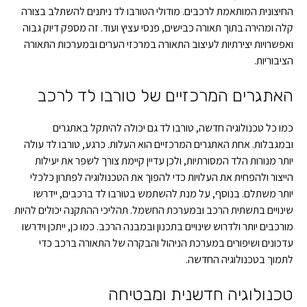
החיצונית המותאמת לרכבים. מודולי הטורבו לד ניתנים להשתלב בצורה
קלה ומהירה בתוך תאורה כבישים, פנסי עציץ ועוד. זה מספק דיוק גבוה
ואפשרויות יצירתיות לעיצוב התאורה במרכזי הערים ובמערכות התאורה
הציבוריות.
האתגרים המרכזיים של טורבו לד לרכב
כמו כל טכנולוגיה חדשה, טורבו לד גם יכולה להיתקל באתגרים
ובמגבלות. אחת האתגרים המרכזיים הוא העלות. כרגע, טורבו לד עולה
יותר מנורות הלד המסורתיות, ולכן עדיין קיימת צורך לשפר את יעילות
הייצור ולהפחית את העלויות כדי להפוך את הטכנולוגיה לפתרון כלכלי
יותר משתלם. בנוסף, על מנת להשתמש בטורבו לד ברכבים, יידרשו
שינויים בתשתית הרכב ובמערכת החשמל. תהליכי ההתקנה יכולים להיות
מורכבים יותר ולדרוש שינויים בתכנון ובמבנה הרכב. כמו כן, ייתכן וידרשו
עדכונים ושיפורים במערכת הניהול והבקרה של התאורה ברכב כדי
לתמוך בטכנולוגיה החדשה.
טכנולוגיה חדשנית ומבטיחה