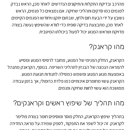
מהרכב ובדיקת התקלות והתיקונים הנדרשים. לאחר מכן, הראש נבדק
לפגמים כמו סדקים ותהליכי שחיקה. אם נמצאים כל פגמים, הראש
נשובץ על ידי הבעת חום ולחץ, שבתום יתקנו ויחודשו הפגמים הקיימים.
לאחר מכן, מתבצעת בדיקה סופית כדי לוודא שהשיפוץ נעשה בצורה
מדויקת ושראש המנוע יכול לפעול ביכולתו המיטבית.
מהו קראנק?
הקראנק, החלק הפנימי של המנוע, מחובר לרסיסי המנוע ומסייע
להמראה הנכונה של הבנזין לתהליכי השריפה. בנוסף, הקראנק מתנהל
באמצעות מנוע המנוע ומשמש כמסילה לתנודות תנועת המנוע.
הקראנק עשוי מחומרים איכותיים כמו פלדת כרומולי, אך בזמן עבודה
ממושכת הוא עשוי לחוות שחיקה ופגמים.
מהו תהליך של שיפוץ ראשים וקראנקים?
בתהליך שיפוץ הקראנק, החלק מוסר ומוסיפים חומר בצורת פולימר
לקראנק. זה יכול לשפר את התפקוד, לספק שמירה על מראה החדירה