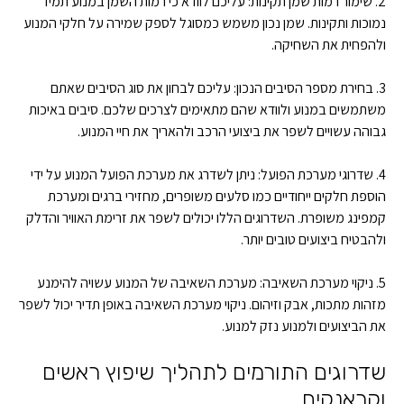
2. שימור רמות שמן תקינות: עליכם לוודא כי רמות השמן במנוע תמיד
נמוכות ותקינות. שמן נכון משמש כמסוגל לספק שמירה על חלקי המנוע
ולהפחית את השחיקה.
3. בחירת מספר הסיבים הנכון: עליכם לבחון את סוג הסיבים שאתם
משתמשים במנוע ולוודא שהם מתאימים לצרכים שלכם. סיבים באיכות
גבוהה עשויים לשפר את ביצועי הרכב ולהאריך את חיי המנוע.
4. שדרוגי מערכת הפועל: ניתן לשדרג את מערכת הפועל המנוע על ידי
הוספת חלקים ייחודיים כמו סלעים משופרים, מחזירי ברגים ומערכת
קמפינג משופרת. השדרוגים הללו יכולים לשפר את זרימת האוויר והדלק
ולהבטיח ביצועים טובים יותר.
5. ניקוי מערכת השאיבה: מערכת השאיבה של המנוע עשויה להימנע
מזהות מתכות, אבק וזיהום. ניקוי מערכת השאיבה באופן תדיר יכול לשפר
את הביצועים ולמנוע נזק למנוע.
שדרוגים התורמים לתהליך שיפוץ ראשים
וקראנקים