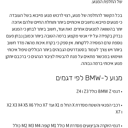
של החלפת המנוע.
בכל הקשור להחלפה של מנוע, רצוי לרכוש מנוע מייבוא בשל העובדה
כי מנועים מייבוא נחשבים איכותיים ביותר ותוחלת החיים שלהם ארוכה
יותר בהשוואה למנועים אחרים. זאת ועוד, חשוב ביותר לבחון כי המנוע
נבדק בקפידה על ידי אנשי מקצוע ברמה הטובה ביותר וכמובן נבחן פעם
נוספת טרם המסירה ללקוחות. אין ספק כי בקרת איכות מהווה מדד חשוב
ביותר ויש צורך לעמוד בסטנדרטים הגבוהים ביותר הכוללים טיפול איכותי
ושימוש במכשור מתאים על מנת להבטיח לציבור הנהגים כי ברכבם יותקן
מנוע איכותי ברמה גבוהה.
מנוע ל-BMW לפי דגמים
• דגמי BMW Z כולל Z3 ו Z4
• רכבי הפנאי והשטח מסדרת X החל מ X1 ועד X7 כולל X2 X3 X4 X5 X6
ו X7
• דגמי היוקרה והביצועים מסדרת M כולל M1 קופה M2 M3 M4 כולל