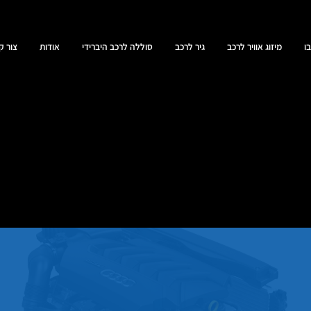
ו
מיזוג אוויר לרכב
גיר לרכב
סוללה לרכב היברידי
אודות
צור ק