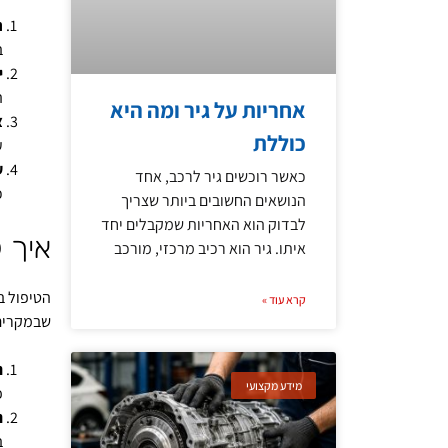
ר
ב
י
ה
אחריות על גיר ומה היא
צ
כוללת
ע
ע
כאשר רוכשים גיר לרכב, אחד
כ
הנושאים החשובים ביותר שצריך
לבדוק הוא האחריות שמקבלים יחד
איך 
איתו. גיר הוא רכיב מרכזי, מורכב
הטיפול ב
קרא עוד »
שבמקרים 
ת
מידע מקצועי
פ
ת
ב