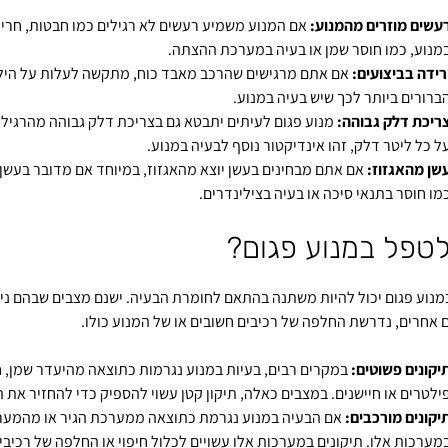
עשים מוזרים מהמנוע:
אם המנוע משמיע רעשים לא רגילים כמו חבטות, חריקות
מנוע, כמו חוסר שמן או בעיה במערכת ההצתה.
רידה בביצועים:
אם אתם מרגישים שהרכב מאבד כוח, מתקשה לעלות על הילוכ
ברורים ביותר לכך שיש בעיה במנוע.
ריכת דלק גבוהה:
מנוע פגום לעיתים יתבטא גם בצריכת דלק גבוהה מהרגיל
ל כל ליטר דלק, זהו אינדיקטור נוסף לבעיה במנוע.
שן מהאגזוז:
אם אתם מבחינים בעשן יוצא מהאגזוז, במיוחד אם מדובר בעשן ש
מו חוסר בתנאי סיכה או בעיה בצילינדרים.
לטפל במנוע פגום?
מנוע פגום יכול להיות משתנה בהתאם לחומרת הבעיה. ישנם מצבים שבהם ניתן
אחרים, נדרשת החלפה של רכיבים חשובים או של המנוע כולו.
יקונים פשוטים:
במקרים רבים, בעיות במנוע נגרמות כתוצאה מהיעדר שמן, 
ילטרים או חיישנים. במצבים כאלה, תיקון קטן עשוי להספיק כדי להחזיר את 
יקונים מורכבים:
אם הבעיה במנוע נגרמת כתוצאה ממערכת הגיר או מהמע
מערכות אלו. תיקונים במערכות אלו עשויים לכלול חיפוי או החלפה של רכיבי