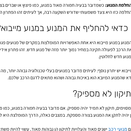
חלפת המנוע:
כשמדובר בבעיה חמורה מאוד במנוע, כמו פיצוץ או שברים בציל
חלפה כזו היא צעד משמעותי שדורש השקעה רבה, אך לעיתים זהו הפתרון היע
כדאי להחליף את המנוע במנוע מייבוא?
נוע במנוע מייבוא היא אחת האפשרויות המומלצות במקרים של מנועים פגומים 
ת הרכב לפעולה תקינה במחיר נמוך יותר מזה של מנוע חדש. זהו פתרון אידי
נוע חדש לחלוטין.
ייבוא יש יתרון נוסף: לעיתים מדובר במנועים בעלי טכנולוגיה גבוהה יותר, מ
דא שהמנוע המיובא הוא באיכות גבוהה ושהוא מתאים לדגם הרכב שלכם.
תיקון לא מספיק?
סוימים, תיקון לא תמיד יהיה מספיק. אם מדובר בבעיה חמורה במנוע, כמו פיצ
 יהיה לתקן את המנוע בצורה מספקת. במצבים כאלה, הדרך המומלצת היא לה
ם
ישנים מאוד והעלויות לתיקון הן גבוהות מאוד, עשוי להיות מש
מנועי רכב