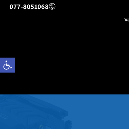
077-8051068
שר
פתח