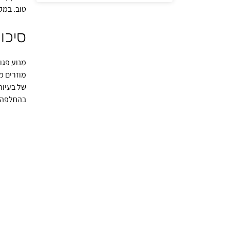
טוב. במק
סיכו
מנוע פגו
מוזרים מ
של בעיות
בהחלפה ש