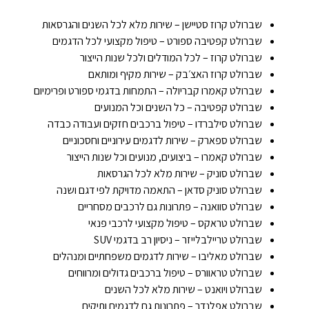
שברולט קרוז סטיישן – שירות מלא לכל השנים והגרסאות
שברולט קפטיבה ספורט – טיפול מקצועי לכל הדגמים
שברולט קרוז – לכל המודלים ולכל שנות הייצור
שברולט קרוז האצ׳בק – שירות מקיף ומותאם
שברולט קאמרו קבריולה – התמחות בדגמי ספורט ופרימיום
שברולט קפטיבה – כל השנים וכל המנועים
שברולט סילברדו – טיפול ברכבים חזקים ועבודה כבדה
שברולט ספארק – שירות לדגמים עירוניים וחסכוניים
שברולט קאמרו – ביצועים, מנועים וכל שנות הייצור
שברולט סוניק – שירות מלא לכל הגרסאות
שברולט סוניק סדאן – התאמה מדויקת לפי דגם ושנה
שברולט סוואנה – פתרונות גם לרכבים מסחריים
שברולט טראקס – טיפול מקצועי לרכבי פנאי
שברולט טריילבלייזר – ניסיון רב בדגמי SUV
שברולט מאליבו – שירות לדגמים משפחתיים ומנהלים
שברולט טראוורס – טיפול ברכבים גדולים ומרווחים
שברולט ויואנט – שירות מלא לכל השנים
שברולט אפלנדר – פתרונות גם לדגמים ותיקים