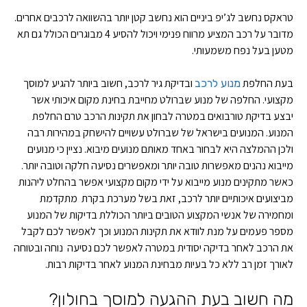
טראקס נחשב לג’יפ ביניים הוא נחשב קטן יותר בהשוואה לרכבים אחרים.
מדובר על רכב המציע מרווח פנימי ויכול להסיע 4 מבוגרים הכולל גם תא
מטען בעל נפח משמעותי.
בעת החלפת
ובדיקת גיר לרכב, חשוב ביותר להגיע למוסך
מנוע לרכב
מקצועי. החלפה של מנוע שברולט מחייבת בחינת מקום איכותי אשר
יבצע בדיקת טורבואים במטרה לבחון את תקינות הרכב טרם החלפת
המנוע. המנועים בישראל של שברולט עשויים להישחק במהירות רבה
ולכן ההמלצה היא לבחור באחד מאותם מנועים מיבוא. נציין כי מנועים
מייבוא נהנים מאפשרות טובה יותר ומאפשרים נסיעה חלקה וטובה יותר.
כאשר מתקינים מנוע מייבוא על ידי מקום מקצועי אפשר בהחלט ליהנות
מביצועים איכותיים יותר לרכב, זאת בשל מערכת בקרת מתקדמת
ומחמירה של אנשי המקצוע הטובים ביותר הכוללת בדיקות של המנוע
מספר פעמים על מנת לוודא את תקינות המנוע וכך לאפשר לכם לקבל
את הרכב לאחר בדיקה יסודית במטרה לאפשר לכם נסיעה נוחה ובטוחה
לאורך זמן רב ללא כל בעיות מבחינת המנוע לאחר בדיקות רבות.
מה חשוב בעת ההגעה למוסך בחולון?