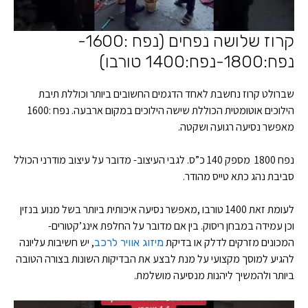
קרוז שלושה נפחים (נפח :1600-
נפח:1800-נפח:1400 טורבו)
שברולט קרוז נחשבת לאחד הדגמים החשובים ביותר וכוללת תיבת
הילוכים אוטומטית הכוללת שישה הילוכים במקום ארבעה. נפח :1600
מאפשר נסיעה רגועה ושקטה.
נפח 1800 מספק 140 כ”ס. לגבי העיצוב- מדובר על עיצוב מודרני הכולל
סביבת נהג כתא טייס מהודר.
לעומת זאת 1400 טורבו ,מאפשר נסיעה איכותית ביותר בשל מנוע בנזין
וכן עמידה במבחן ריסוק. בין אם מדובר על החלפת אינג’קטורים-
המכונים מזרקים לדלק או בדיקת
, יש חשיבות עליונה
מיזוג אוויר לרכב
להגיע למוסך מקצועי על מנת לבצע את הבדיקות השונות בצורה הטובה
ביותר ולהמשיך ליהנות מנסיעה מושלמת.