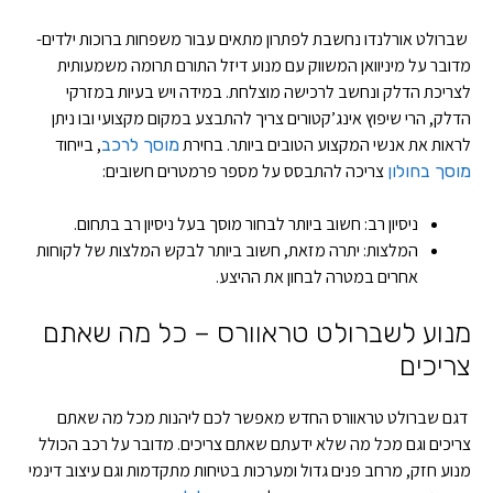
שברולט אורלנדו נחשבת לפתרון מתאים עבור משפחות ברוכות ילדים-
מדובר על מיניוואן המשווק עם מנוע דיזל התורם תרומה משמעותית
לצריכת הדלק ונחשב לרכישה מוצלחת. במידה ויש בעיות במזרקי
הדלק, הרי שיפוץ אינג’קטורים צריך להתבצע במקום מקצועי ובו ניתן
לראות את אנשי המקצוע הטובים ביותר. בחירת
, בייחוד
מוסך לרכב
צריכה להתבסס על מספר פרמטרים חשובים:
מוסך בחולון
ניסיון רב: חשוב ביותר לבחור מוסך בעל ניסיון רב בתחום.
המלצות: יתרה מזאת, חשוב ביותר לבקש המלצות של לקוחות
אחרים במטרה לבחון את ההיצע.
מנוע לשברולט טראוורס – כל מה שאתם
צריכים
דגם שברולט טראוורס החדש מאפשר לכם ליהנות מכל מה שאתם
צריכים וגם מכל מה שלא ידעתם שאתם צריכים. מדובר על רכב הכולל
מנוע חזק, מרחב פנים גדול ומערכות בטיחות מתקדמות וגם עיצוב דינמי