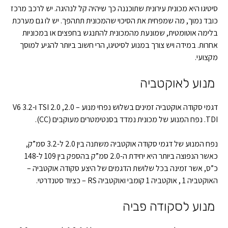
סיטיגו היא מכונית עירונית שתוכננה כך שיהיה קל לנהיגה. יש לרכב מרכז
כובד נמוך, מה שמפחית את הסיכוי שהמכונית תתהפך. יש לו גם מערכת
בלימה אוטומטית, שמונעת מהמכונית להתנגש בחפצים או במכוניות
אחרות. במידה ויש צורך במנוע לסיטיגו, הרי חשוב ביותר להגיע למוסך
מקצועי.
מנוע לאוקטביה
דגמי סקודה אוקטביה זמינים בשלוש נפחי מנוע – 2.0, 2.0 TSI ו-3.2 V6
TDI. נפח המנוע של מכונית נמדד בסנטימטרים מעוקבים (CC).
נפח המנוע של דגמי סקודה אוקטביה משתנה בין 2.0 ל-3.2 סמ”ק,
כאשר הנפוצה ביותר היא יחידת ה-2.0 סמ”ק בהספק בין 109 ל-148
כ”ס, אשר זמינה בכל שלושת הדגמים של היצע סקודה אוקטביה –
האוקטביה 1 , אוקטביה 1 קומבי ואוקטביה RS – כציוד סטנדרטי.
מנוע לסקודה פביה