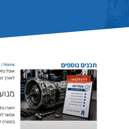
תכנים נוספים
/
Home
מ
אופל נחש
לאורך זמ
מידע מקצועי
מנוע 
ויוארו נ
אפשר למצוא מנוע דיזל 1.6 מוגד
במטרה לק