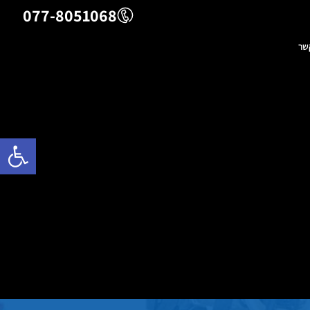
077-8051068
שר
פתח