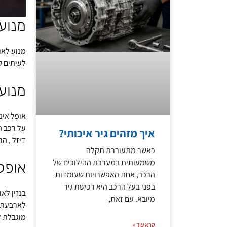
מנוע 
מנוע לאו
לעיתים ק
מנוע 
אופל אינ
על רכב ה
איך מזהים גיר איכותי?
דיזל , הר
כאשר מתעוררת תקלה
משמעותית במערכת ההילוכים של
אופל 
הרכב, אחת האפשרויות שעומדות
בפני בעל הרכב היא רכישת גיר
בנזין לא
מיובא. עם זאת,
לארבעת ה
מוגבלת ל250 קמ”ש
קרא עוד »