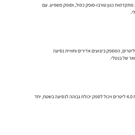
 4.0 ליטרים, המשתמש בטכנולוגיות מתקדמות כגון טורבו-סופק כפול, וסופק משפיע. עם
י.
טלי פליינג ספר מצויה בדגמי בנטלי היוקרתיים. המנוע הזה הוא V12 בנזין בנפח 6.0 ליטרים, המספק ביצועים אדירים וחוויית נסיעה
אר של בנטלי.
בנטלי בנטיאגה מצויה בדגמי ה SUV של בנטלי. המנוע יכול להיות V8 תיקולי בנזין בנפח 4.0 ליטרים ויכול לספק יכולת גבוהה לנסיעה בשטח, יחד