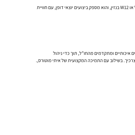
בנטלי מולסיין היא מכונית ספורט אולטימטיבית מבית בנטלי. המנוע כאן יכול להיות V8 או W12 בנזין, והוא מספק ביצועים יוצאי דופן, עם חוויית
ם איכותיים ומתקדמים מהחו”ל, תוך כדי ניהול
לצרכיך. בשילוב עם התמיכה המקצועית של איתי מוטורס,.