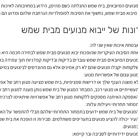
נועים המיובאים, בית שמש התגלתה כשם מהימן, הידוע במחויבותה לאיכות 
מיבוא מבית שמש, נחשוף את הסיבות לפופולריות הנרחבת שלהם ומדוע הם 
ונות של ייבוא מנועים מבית שמש
בטחת איכות שאין שני לה:
חת הסיבות העיקריות שהופכות יבוא מנועים מבית שמש לבחירה חכמה היא 
נועים המיובאים מבית שמש עוברים בדיקות ובדיקות קפדניות תוך עמידה בתק
לקוחות יקבלו מנועים שהם לא רק אמינים אלא גם מהונדסים לביצועים במיט
גוון עצום של אפשרויות מנוע:
א משנה הענף שלך או דרישות ספציפיות, בית שמש מציעה מגוון רחב של אפשרו
עשייתיים או מנועי רכב, המבחר המגוון של בית שמש נותן מענה למגוון רחב
אספקה האיתנה מספקים ללקוחות מגוון רחב של אפשרויות שיתאימו לצרכיה
מחור תחרותי ויעילות עלות:
מנועים של בית שמש ידועים בתמחור התחרותי שלהם מבלי להתפשר על האיכ
עיר יכולה להציע מנועים בתעריפים משתלמים. סבירות זו הופכת את בית ש
מנועים.
נועים ידידותיים לסביבה ובר קיימא: