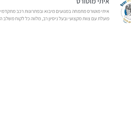
איתי מוטורס
איתי מוטורס מתמחה במנועים מיבוא ובפתרונות רכב מתקדמים,
פועלת עם צוות מקצועי ובעל ניסיון רב, מלווה כל לקוח משלב 
משתלמים ושקופים ללקוחות פרטיים, מוסכים וחברות ברחבי ה
ם שלנו
מיקומנו
יבוא
הסדנא 6,חולון
א’-ה’ 9:00-17:00
וא שיפוץ
ו’ 8:00-12:00
רים
077-8051068
רבו
יזוג לרכב