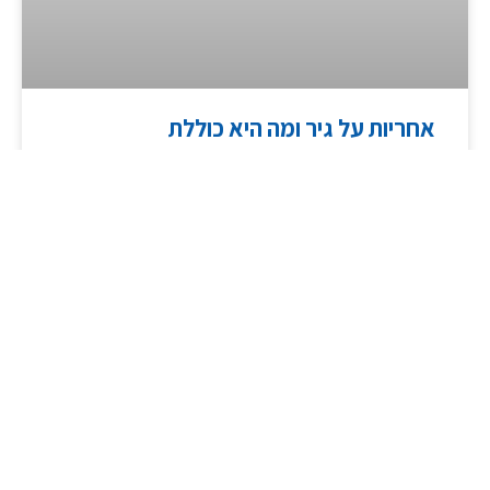
אחריות על גיר ומה היא כוללת
כאשר רוכשים גיר לרכב, אחד הנושאים החשובים ביותר
שצריך לבדוק הוא האחריות שמקבלים יחד איתו. גיר הוא רכיב
מרכזי, מורכב
קרא עוד »
מידע מקצועי