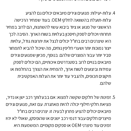
עלות-יעילות: מנועים וגירים מיובאים יכולים גם להציע
עלות-תועלת בהשוואה לחלקי OEM. בעוד שמחיר הרכישה
הראשוני של מנוע או ציוד ביבוא עשוי להשתנות, הם לרוב במחיר
תחרותי ויכולים לספק חיסכון בעלויות בטווח הארוך. הסיבה לכך
היא שיצרנים רבים בחו”ל יכולים לנצל את יתרונות גודל, עלויות
ייצור נמוכות יותר ושערי חליפין נוחים, מה שיכול להביא לתמחור
סביר יותר עבור המוצרים שלהם. בנוסף, מכיוון שמנועים וגירים
מיובאים בנויים לרוב בסטנדרטים איכותיים, הם יכולים לספק
עמידות וביצועים לטווח ארוך, להפחית את הצורך בהחלפות או
תיקונים תכופים, ולהגביר עוד יותר את העלות האפקטיבית
שלהם.
זמינות של חלקים שקשה למצוא: אם בבעלותך רכב ישן או נדיר,
מציאת חלקי חילוף יכולה להיות מאתגרת. עם זאת, מנועים וגירים
מיובאים יכולים להציע פתרון לבעיה זו. יצרנים רבים בחו”ל
מייצרים חלקים עבור דגמי רכב ישנים או שהופסקו, שאולי לא יהיו
זמינים עוד מיצרני OEM או ספקים מקומיים. המשמעות היא