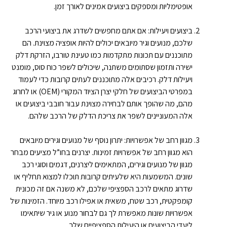
אופטימליות ומספקים ביצועים אמינים לאורך זמן.
ביצועים ויעילות: אם אתם מחפשים לשדרג את ביצועי הרכב
שלכם, מנועים וגיר מיובאים יכולים להיות אופציה מצוינת. הם
מתוכננים עם תכונות מתקדמות כמו טעינת טורבו, הזרקת דלק
ישירה ותזמון שסתומים משתנה, שיכולים לשפר כוח סוס, מומנט
ויעילות דלק. רכיבים אלה מתוכננים לעתים קרובות כדי לעמוד
במפרטי הביצועים של חלקי יצרן הציוד המקורי (OEM) או לחרוג
מהם, מה שהופך אותם לבחירה מצוינת עבור חובבי ביצועים או
אלה המעוניינים לשפר את צריכת הדלק של הרכב שלהם.
מגוון רחב של אפשרויות: יתרון נוסף של מנועים וגירים מיובאים
הוא מגוון רחב של אפשרויות זמינות. יצרנים בחו”ל מציעים מבחר
מגוון של מנועים וגירים, המתאימים ליצרנים, דגמים וסוגי רכב
שונים. המשמעות היא שלעיתים קרובות תוכלו למצוא תחליף או
שדרוג מתאים לרכב הספציפי שלכם, לא משנה אם זה מכונית
קומפקטית, רכב שטח, משאית או אפילו רכב מיוחד. הזמינות של
אפשרויות שונות מאפשרת לך גם לבחור מנוע או גיר שיתאימו
ליעדי הביצועים או היעילות הספציפיים שלך.