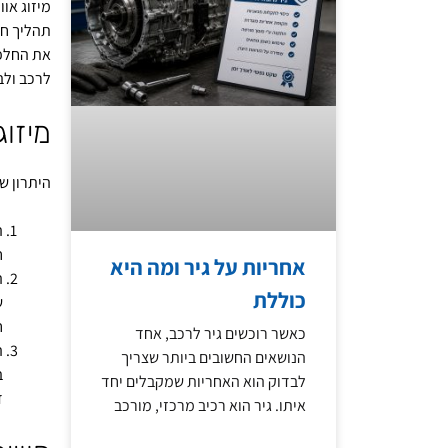
מיזוג או
תהליך חי
את החלפי
לרכב ולב
מיזוג
היתרון ש
ה
ח
אחריות על גיר ומה היא
ה
כוללת
ש
ח
כאשר רוכשים גיר לרכב, אחד
ה
הנושאים החשובים ביותר שצריך
ב
לבדוק הוא האחריות שמקבלים יחד
ד
איתו. גיר הוא רכיב מרכזי, מורכב