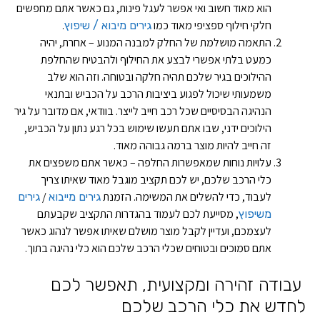
הוא מאוד חשוב ואי אפשר לעגל פינות, גם כאשר אתם מחפשים
חלקי חילוף ספציפי מאוד כמו
.
גירים מיבוא / שיפוץ
התאמה מושלמת של החלק למבנה המנוע – אחרת, יהיה
כמעט בלתי אפשרי לבצע את החילוף ולהבטיח שהחלפת
ההילוכים בגיר שלכם תהיה חלקה ובטוחה. וזה הוא שלב
משמעותי שיכול לפגוע ביציבות הרכב על הכביש ובתנאי
הנהיגה הבסיסיים שכל רכב חייב לייצר. בוודאי, אם מדובר על גיר
הילוכים ידני, שבו אתם תעשו שימוש בכל רגע נתון על הכביש,
זה חייב להיות מוצר ברמה גבוהה מאוד.
עלויות נוחות שמאפשרות החלפה – כאשר אתם משפצים את
כלי הרכב שלכם, יש לכם תקציב מוגבל מאוד שאיתו צריך
לעבוד, כדי להשלים את המשימה. הזמנת
/
גירים מייבוא
גירים
, מסייעת לכם לעמוד בהגדרות התקציב שקבעתם
משיפוץ
לעצמכם, ועדיין לקבל מוצר מושלם שאיתו אפשר לנהוג כאשר
אתם סמוכים ובטוחים שכלי הרכב שלכם הוא כלי נהיגה בתוך.
עבודה זהירה ומקצועית, תאפשר לכם
לחדש את כלי הרכב שלכם