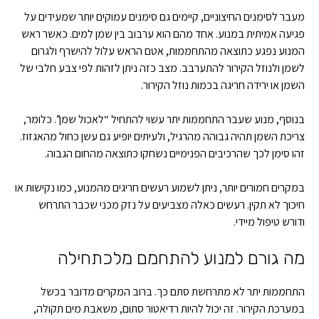
מעבר לסימנים החיצוניים, קיימים גם סימנים עמוקים יותר שמעידים על
פגיעה אמיתית במנוע. אחד מהם הוא ערבוב בין שמן למים. כאשר ראש
המנוע נפגע כתוצאה מהתחממות, אטם הראש עלול להישרף ולגרום
לשמן ולנוזל הקירור להתערבב. מצב כזה ניתן לזהות לפי צבע חלבי של
השמן או ירידה חריגה בכמות נוזל הקירור.
בנוסף, מנוע שעבר התחממות יתר עשוי להתחיל “לאכול שמן”. כלומר,
צריכת השמן תהיה גבוהה מהרגיל, ולעיתים יופיע גם עשן כחול מהאגזוז.
זהו סימן לכך שהרכיבים הפנימיים נשחקו כתוצאה מהחום הגבוה.
במקרים חמורים יותר, ניתן לשמוע רעשים חריגים מהמנוע, כמו נקישות או
חיכוך לא תקין. רעשים כאלה מצביעים על נזק מכני שכבר התרחש
ודורש טיפול מיידי.
מה גורם למנוע להתחמם מלכתחילה
התחממות יתר לא מתרחשת סתם כך. ברוב המקרים מדובר בכשל
במערכת הקירור. זה יכול להיות רדיאטור סתום, משאבת מים תקולה,