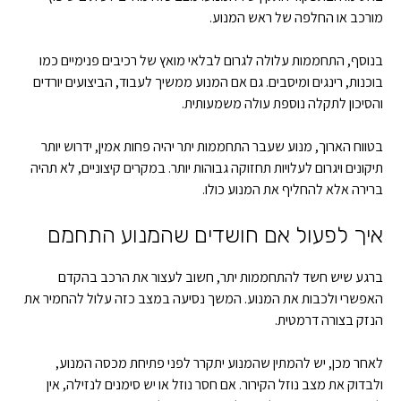
מורכב או החלפה של ראש המנוע.
בנוסף, התחממות עלולה לגרום לבלאי מואץ של רכיבים פנימיים כמו
בוכנות, רינגים ומיסבים. גם אם המנוע ממשיך לעבוד, הביצועים יורדים
והסיכון לתקלה נוספת עולה משמעותית.
בטווח הארוך, מנוע שעבר התחממות יתר יהיה פחות אמין, ידרוש יותר
תיקונים ויגרום לעלויות תחזוקה גבוהות יותר. במקרים קיצוניים, לא תהיה
ברירה אלא להחליף את המנוע כולו.
איך לפעול אם חושדים שהמנוע התחמם
ברגע שיש חשד להתחממות יתר, חשוב לעצור את הרכב בהקדם
האפשרי ולכבות את המנוע. המשך נסיעה במצב כזה עלול להחמיר את
הנזק בצורה דרמטית.
לאחר מכן, יש להמתין שהמנוע יתקרר לפני פתיחת מכסה המנוע,
ולבדוק את מצב נוזל הקירור. אם חסר נוזל או יש סימנים לנזילה, אין