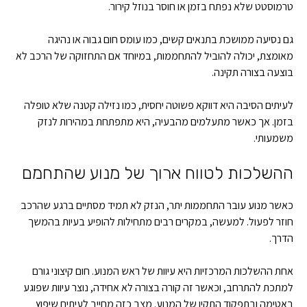
טרמוסטט שלא נפתח בזמן או חוסר בנוזל קירור.
גם נסיעה ממושכת בתנאים קשים, כמו עומס חום גבוה או נהיגה
מאומצת, יכולה להוביל להתחממות, במיוחד אם התחזוקה של הרכב לא
בוצעה בצורה תקינה.
לעיתים הסיבה היא דווקא פשוטה יחסית, כמו נזילה קטנה שלא טופלה
בזמן. אך כאשר מתעלמים מהבעיה, היא מתפתחת במהירות לנזק
משמעותי.
ההשלכות לטווח ארוך של מנוע שהתחמם
כאשר מנוע עובר התחממות יתר, הנזק לא תמיד מסתיים ברגע שהרכב
חוזר לפעול. למעשה, במקרים רבים מתחילות להופיע בעיות בהמשך
הדרך.
אחת ההשלכות המרכזיות היא עיוות של ראש המנוע. חום קיצוני גורם
למתכת להתרחב, וכאשר זה קורה בצורה לא אחידה, נוצר עיוות שפוגע
באטימה ובתפקוד התקין של המנוע. מצב כזה מחייב לעיתים שיפוץ