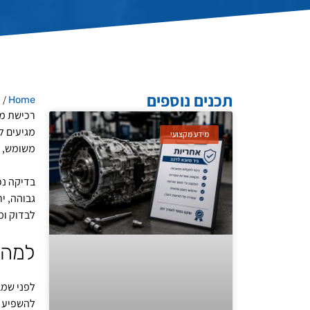
תכנים נוספים
/
Home
מ
רכישת מנ
מגיעים ל
מידע מקצועי
משומש, 
בדיקה נכ
גבוהה, י
לבדוק ומ
למה 
לפני שמב
להשפיע ע