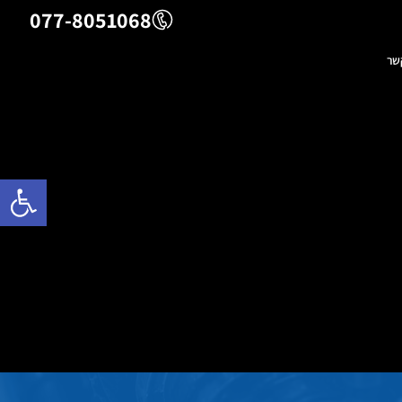
077-8051068
שר
פתח